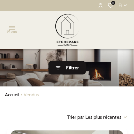
0
Fr
Menu
ACCUEIL
Filtrer
VENTE
BIENS
Accueil
Vendus
VENDUS
ESTIMATION
Trier par Les plus récentes
ALERTE
E-MAIL